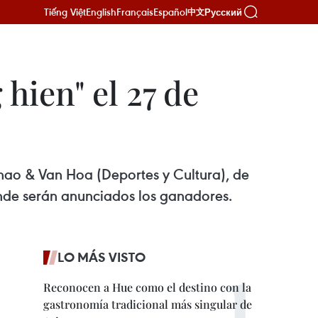
Tiếng Việt
English
Français
Español
Русский
中文
hien" el 27 de
Thao & Van Hoa (Deportes y Cultura), de
nde serán anunciados los ganadores.
LO MÁS VISTO
Reconocen a Hue como el destino con la
gastronomía tradicional más singular de