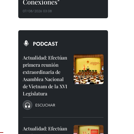
Conexiones"
07/08/2026 03:08
PODCAST
Actualidad: Efectúan
primera reunión
extraordinaria de
Asamblea Nacional
de Vietnam de la XVI
Legislatura
ESCUCHAR
Actualidad: Efectúan