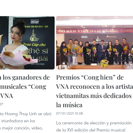
 los ganadores de
Premios “Cong hien” de
musicales “Cong
VNA reconocen a los artist
 VNA
vietnamitas más dedicados
la música
37
sta Hoang Thuy Linh se alzó
07/01/2021 10:08
triunfadora en los
La ceremonia de elección y premiación
 mejor canción, video,
de la XVI edición del Premio musical