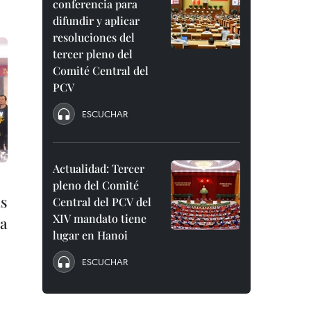
conferencia para
difundir y aplicar
resoluciones del
tercer pleno del
Comité Central del
PCV
ESCUCHAR
Actualidad: Tercer
pleno del Comité
as
Central del PCV del
XIV mandato tiene
 a
lugar en Hanoi
ESCUCHAR