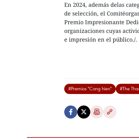
En 2024, además delas categ
de selección, el Comitéorga
Premio Impresionante Dedic
organizaciones cuyas activ
e impresión en el público./.
#Premios "Cong hien"
#The Tha