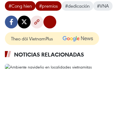
#Cong hien
#premios
#dedicación
#VNA
Theo dõi VietnamPlus
NOTICIAS RELACIONADAS