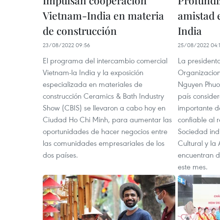
Impulsan cooperación
Profundi
Vietnam-India en materia
amistad 
de construcción
India
23/08/2022 09:56
25/08/2022 04:1
El programa del intercambio comercial
La president
Vietnam-la India y la exposición
Organizacion
especializada en materiales de
Nguyen Phuo
construcción Ceramics & Bath Industry
país consider
Show (CBIS) se llevaron a cabo hoy en
importante d
Ciudad Ho Chi Minh, para aumentar las
confiable al 
oportunidades de hacer negocios entre
Sociedad ind
las comunidades empresariales de los
Cultural y la
dos países.
encuentran de
este mes.