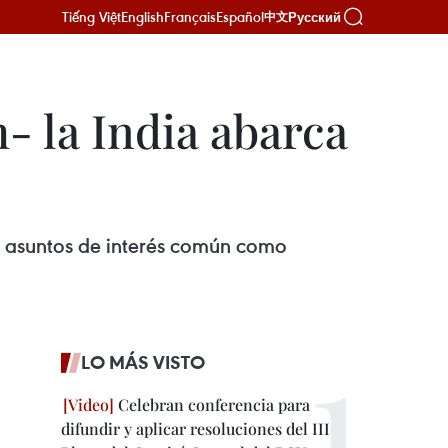
Tiếng Việt
English
Français
Español
Русский
中文
 la India abarca
en asuntos de interés común como
LO MÁS VISTO
Celebran conferencia para
difundir y aplicar resoluciones del III