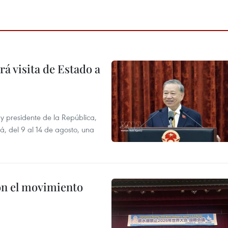
á visita de Estado a
y presidente de la República,
á, del 9 al 14 de agosto, una
n el movimiento