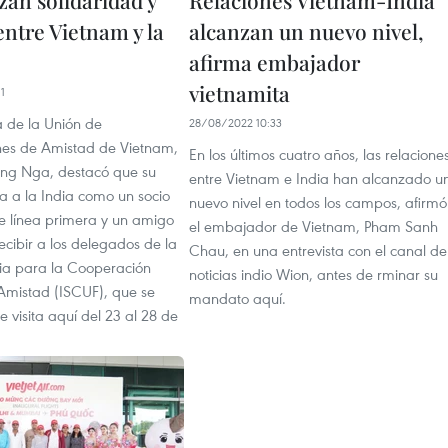
zan solidaridad y
Relaciones Vietnam-India
entre Vietnam y la
alcanzan un nuevo nivel,
afirma embajador
vietnamita
1
a de la Unión de
28/08/2022 10:33
es de Amistad de Vietnam,
En los últimos cuatro años, las relacione
ng Nga, destacó que su
entre Vietnam e India han alcanzado u
a a la India como un socio
nuevo nivel en todos los campos, afirmó
e línea primera y un amigo
el embajador de Vietnam, Pham Sanh
recibir a los delegados de la
Chau, en una entrevista con el canal de
ia para la Cooperación
noticias indio Wion, antes de rminar su
 Amistad (ISCUF), que se
mandato aquí.
 visita aquí del 23 al 28 de