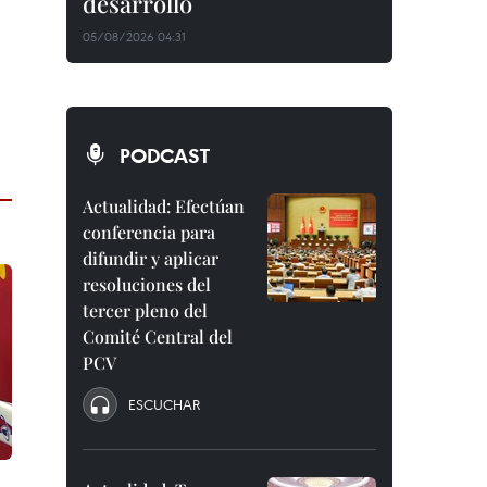
desarrollo
05/08/2026 04:31
PODCAST
Actualidad: Efectúan
conferencia para
difundir y aplicar
resoluciones del
tercer pleno del
Comité Central del
PCV
ESCUCHAR