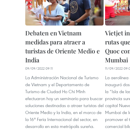
Debaten en Vietnam
Vietjet 
medidas para atraer a
rutas qu
turistas de Oriente Medio e
Quoc con
India
Mumbai
09/09/2022 09:11
11/09/2022 09:
La Administración Nacional de Turismo
La aerolínea 
de Vietnam y el Departamento de
inauguró dos
Turismo de Ciudad Ho Chi Minh
la “Isla de l
efectuaron hoy un seminario para buscar
provincia su
soluciones destinadas a atraer turistas del
capital Nueva
Oriente Medio y la India, en el marco de
Mumbai de la 
la 16ª Feria Internacional del sector, en
promover el t
desarrollo en esta metrópolis sureña.
comercial bil