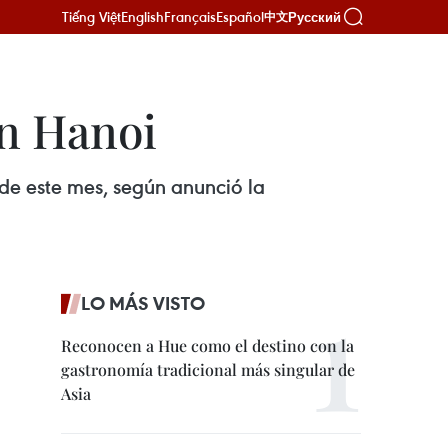
Tiếng Việt
English
Français
Español
Русский
中文
en Hanoi
9 de este mes, según anunció la
LO MÁS VISTO
Reconocen a Hue como el destino con la
gastronomía tradicional más singular de
Asia