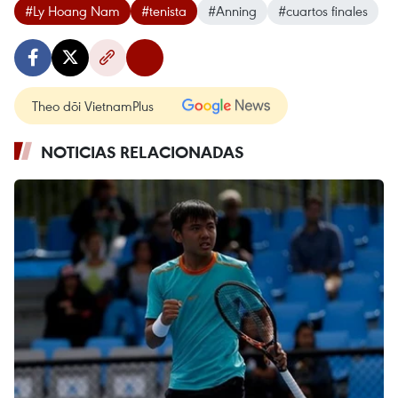
#Ly Hoang Nam
#tenista
#Anning
#cuartos finales
Theo dõi VietnamPlus
NOTICIAS RELACIONADAS