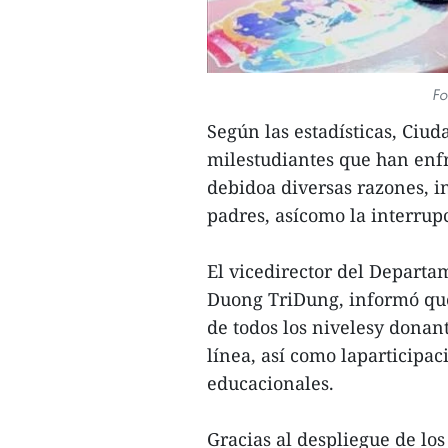
Fo
Según las estadísticas, Ciu
milestudiantes que han enfr
debidoa diversas razones, i
padres, asícomo la interrupc
El vicedirector del Depart
Duong TriDung, informó que 
de todos los nivelesy donant
línea, así como laparticipa
educacionales.
Gracias al despliegue de los