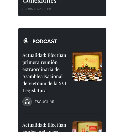
Conexiones"
07/08/2026 03:08
PODCAST
Actualidad: Efectúan
primera reunión
extraordinaria de
Asamblea Nacional
de Vietnam de la XVI
Legislatura
ESCUCHAR
Actualidad: Efectúan
conferencia para