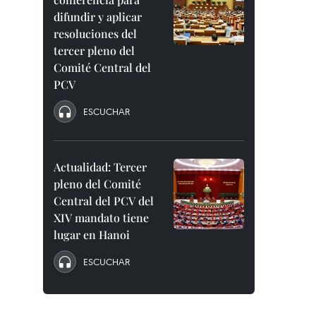
difundir y aplicar
resoluciones del
tercer pleno del
Comité Central del
PCV
ESCUCHAR
Actualidad: Tercer
pleno del Comité
Central del PCV del
XIV mandato tiene
lugar en Hanoi
ESCUCHAR