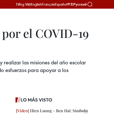
Tiếng Việt
English
Français
Español
Русский
中文
s por el COVID-19
y realizar las misiones del año escolar
o esfuerzos para apoyar a los
LO MÁS VISTO
Hien Luong - Ben Hai: Símbolo