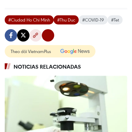
#Ciudad Ho Chi Minh
#Thu Duc
#COVID-19
#Tet
Theo dõi VietnamPlus
NOTICIAS RELACIONADAS