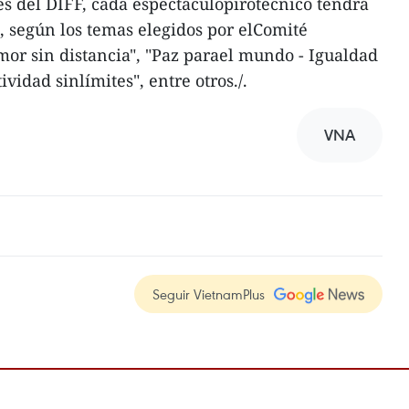
es del DIFF, cada espectáculopirotécnico tendrá
 según los temas elegidos por elComité
Amor sin distancia", "Paz parael mundo - Igualdad
vidad sinlímites", entre otros./.
VNA
Seguir VietnamPlus