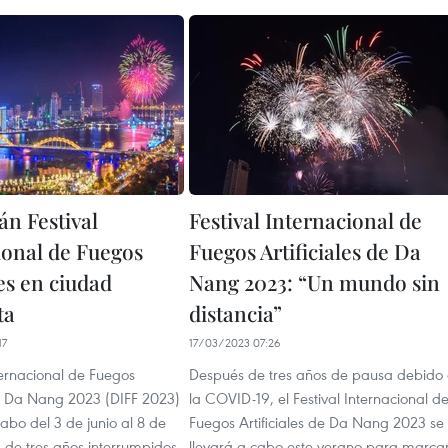
án Festival
Festival Internacional de
ional de Fuegos
Fuegos Artificiales de Da
les en ciudad
Nang 2023: “Un mundo sin
ta
distancia”
17
17/03/2023 07:26
nternacional de Fuegos
Después de tres años de pausa debido
 de Da Nang 2023 (DIFF 2023)
la COVID-19, el Festival Internacional d
cabo del 3 de junio al 8 de
Fuegos Artificiales de Da Nang 2023 se
s de tres años interrumpidos
llevará a cabo este verano para marca