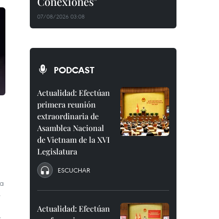
Conexiones"
07/08/2026 03:08
PODCAST
Actualidad: Efectúan
primera reunión
extraordinaria de
Asamblea Nacional
de Vietnam de la XVI
Legislatura
ESCUCHAR
 a
e
Actualidad: Efectúan
r