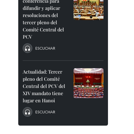
conferencia para
difundir y aplicar
resoluciones del
tercer pleno del
Comité Central del
PCV
ESCUCHAR
Actualidad: Tercer
pleno del Comité
Central del PCV del
XIV mandato tiene
lugar en Hanoi
ESCUCHAR