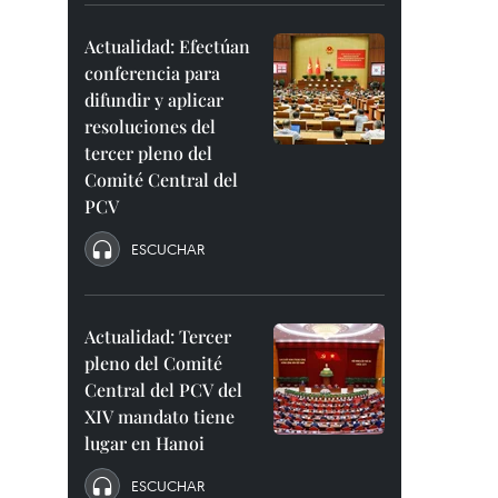
Actualidad: Efectúan
conferencia para
difundir y aplicar
resoluciones del
tercer pleno del
Comité Central del
PCV
ESCUCHAR
Actualidad: Tercer
pleno del Comité
Central del PCV del
XIV mandato tiene
lugar en Hanoi
ESCUCHAR