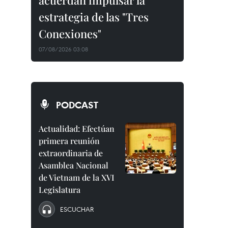
acuerdan impulsar la
estrategia de las "Tres
Conexiones"
07/08/2026 03:08
PODCAST
Actualidad: Efectúan
primera reunión
extraordinaria de
Asamblea Nacional
de Vietnam de la XVI
Legislatura
ESCUCHAR