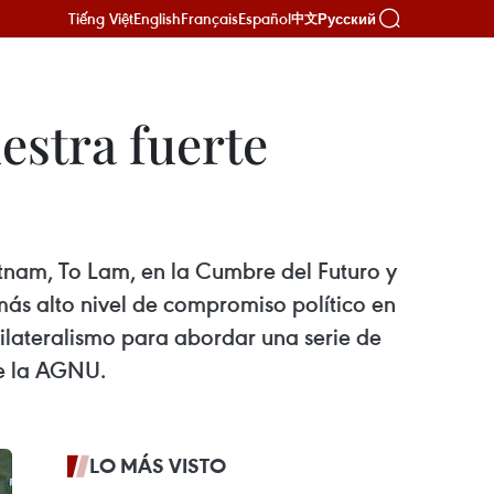
Tiếng Việt
English
Français
Español
Русский
中文
estra fuerte
etnam, To Lam, en la Cumbre del Futuro y
ás alto nivel de compromiso político en
ilateralismo para abordar una serie de
de la AGNU.
LO MÁS VISTO