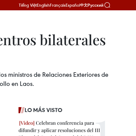
Tiếng Việt
English
Français
Español
Русский
中文
ntros bilaterales
os ministros de Relaciones Exteriores de
llo en Laos.
LO MÁS VISTO
Celebran conferencia para
difundir y aplicar resoluciones del III