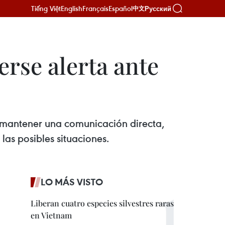
Tiếng Việt
English
Français
Español
Русский
中文
rse alerta ante
a mantener una comunicación directa,
las posibles situaciones.
LO MÁS VISTO
Liberan cuatro especies silvestres raras
en Vietnam