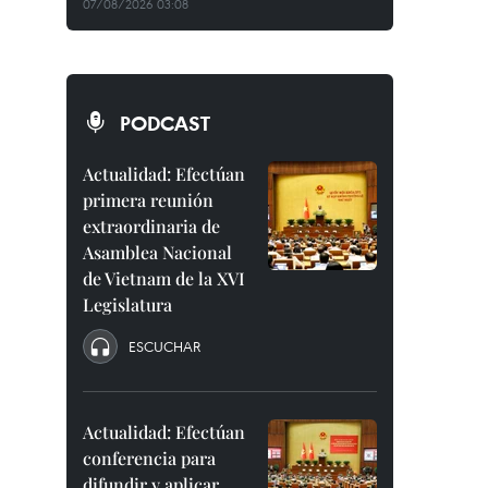
07/08/2026 03:08
PODCAST
Actualidad: Efectúan
primera reunión
extraordinaria de
Asamblea Nacional
de Vietnam de la XVI
Legislatura
ESCUCHAR
Actualidad: Efectúan
conferencia para
difundir y aplicar