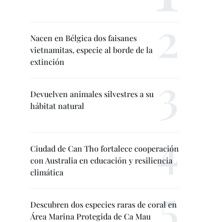
Nacen en Bélgica dos faisanes
vietnamitas, especie al borde de la
extinción
Devuelven animales silvestres a su
hábitat natural
Ciudad de Can Tho fortalece cooperación
con Australia en educación y resiliencia
climática
Descubren dos especies raras de coral en
Área Marina Protegida de Ca Mau