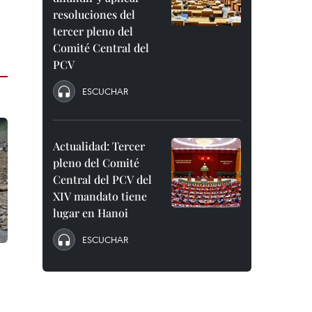
resoluciones del
tercer pleno del
Comité Central del
PCV
ESCUCHAR
Actualidad: Tercer
pleno del Comité
Central del PCV del
XIV mandato tiene
lugar en Hanoi
ESCUCHAR