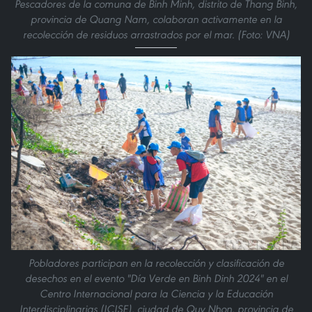
Pescadores de la comuna de Binh Minh, distrito de Thang Binh,
provincia de Quang Nam, colaboran activamente en la
recolección de residuos arrastrados por el mar. (Foto: VNA)
Pobladores participan en la recolección y clasificación de
desechos en el evento "Día Verde en Binh Dinh 2024" en el
Centro Internacional para la Ciencia y la Educación
Interdisciplinarias (ICISE), ciudad de Quy Nhon, provincia de