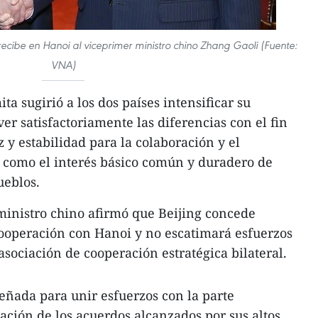
ecibe en Hanoi al viceprimer ministro chino Zhang Gaoli (Fuente:
VNA)
ta sugirió a los dos países intensificar su
er satisfactoriamente las diferencias con el fin
 y estabilidad para la colaboración y el
ca como el interés básico común y duradero de
ueblos.
 ministro chino afirmó que Beijing concede
cooperación con Hanoi y no escatimará esfuerzos
sociación de cooperación estratégica bilateral.
señada para unir esfuerzos con la parte
ción de los acuerdos alcanzados por sus altos