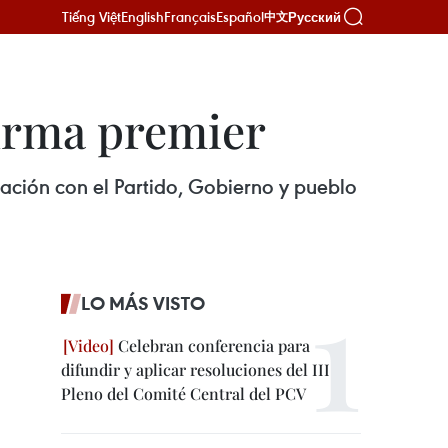
Tiếng Việt
English
Français
Español
Русский
中文
firma premier
ración con el Partido, Gobierno y pueblo
LO MÁS VISTO
Celebran conferencia para
difundir y aplicar resoluciones del III
Pleno del Comité Central del PCV