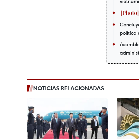
vietnam
Concluye
política 
Asamblea
administ
NOTICIAS RELACIONADAS