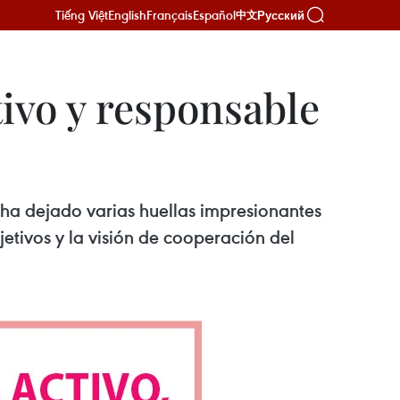
Tiếng Việt
English
Français
Español
Русский
中文
tivo y responsable
ha dejado varias huellas impresionantes
etivos y la visión de cooperación del