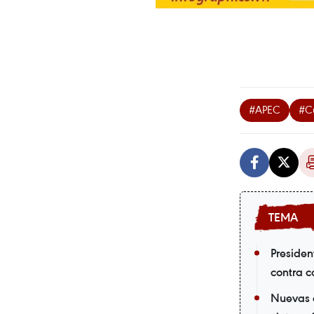
#APEC
#C
Presiden
contra c
Nuevas 