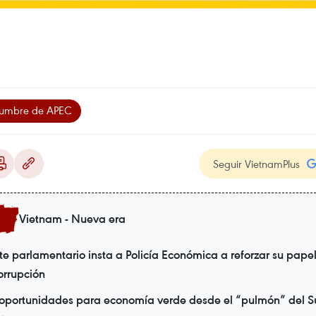
umbre de APEC
Seguir VietnamPlus
Vietnam - Nueva era
te parlamentario insta a Policía Económica a reforzar su papel
orrupción
oportunidades para economía verde desde el “pulmón” del S