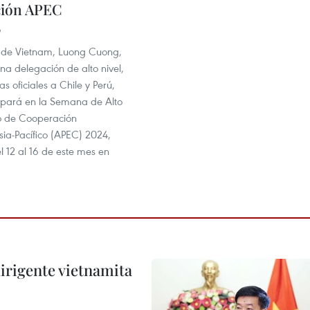
ción APEC
6
e de Vietnam, Luong Cuong,
una delegación de alto nivel,
tas oficiales a Chile y Perú,
ipará en la Semana de Alto
ro de Cooperación
ia-Pacífico (APEC) 2024,
 12 al 16 de este mes en
irigente vietnamita