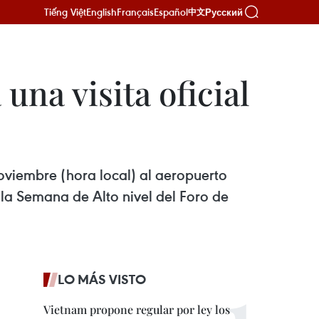
Tiếng Việt
English
Français
Español
Русский
中文
una visita oficial
oviembre (hora local) al aeropuerto
n la Semana de Alto nivel del Foro de
LO MÁS VISTO
Vietnam propone regular por ley los