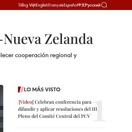
Tiếng Việt
English
Français
Español
Русский
中文
N-Nueva Zelanda
lecer cooperación regional y
LO MÁS VISTO
Celebran conferencia para
difundir y aplicar resoluciones del III
Pleno del Comité Central del PCV