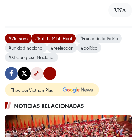
VNA
#Vietnam
#Bui Thi Minh Hoai
#Frente de la Patria
#unidad nacional
#reelección
#política
#XI Congreso Nacional
Theo dõi VietnamPlus
NOTICIAS RELACIONADAS