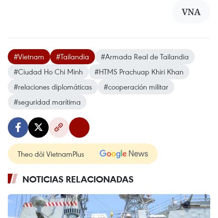
VNA
#Vietnam
#Tailandia
#Armada Real de Tailandia
#Ciudad Ho Chi Minh
#HTMS Prachuap Khiri Khan
#relaciones diplomáticas
#cooperación militar
#seguridad marítima
Theo dõi VietnamPlus
NOTICIAS RELACIONADAS