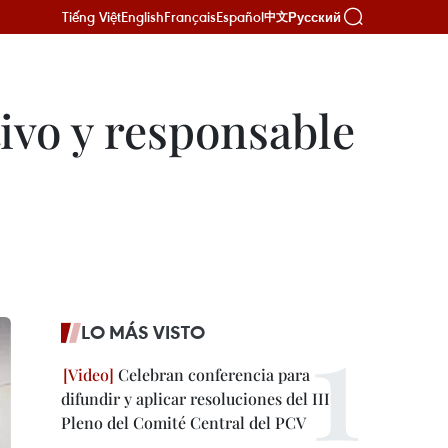
Tiếng Việt
English
Français
Español
Русский
中文
tivo y responsable
LO MÁS VISTO
Celebran conferencia para
difundir y aplicar resoluciones del III
Pleno del Comité Central del PCV