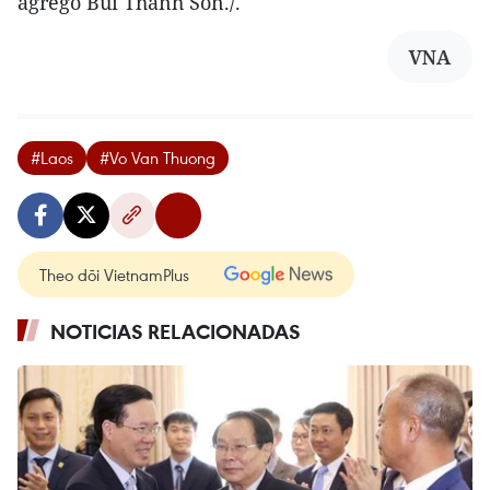
agregó Bui Thanh Son./.
VNA
#Laos
#Vo Van Thuong
Theo dõi VietnamPlus
NOTICIAS RELACIONADAS