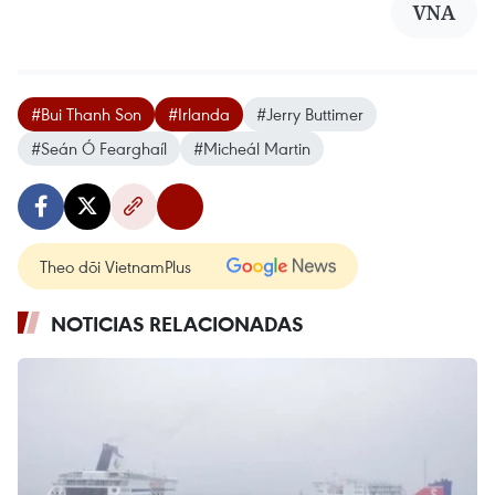
VNA
#Bui Thanh Son
#Irlanda
#Jerry Buttimer
#Seán Ó Fearghaíl
#Micheál Martin
Theo dõi VietnamPlus
NOTICIAS RELACIONADAS