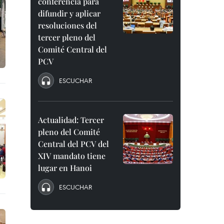
conferencia para
difundir y aplicar
resoluciones del
tercer pleno del
Comité Central del
PCV
ESCUCHAR
Actualidad: Tercer
pleno del Comité
Central del PCV del
XIV mandato tiene
lugar en Hanoi
ESCUCHAR