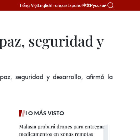
Tiếng Việt
English
Français
Español
Русский
中文
paz, seguridad y
az, seguridad y desarrollo, afirmó la
LO MÁS VISTO
Malasia probará drones para entregar
medicamentos en zonas remotas