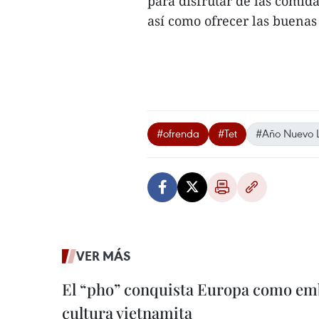
para disfrutar de las comida
así como ofrecer las buenas
#ofrenda
#Tet
#Año Nuevo 
VER MÁS
El “pho” conquista Europa como emb
cultura vietnamita