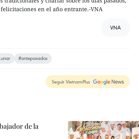
s tradicionales y charlar sobre los días pasados,
 felicitaciones en el año entrante.-VNA
VNA
Lunar
#antepasados
Seguir VietnamPlus
ajador de la