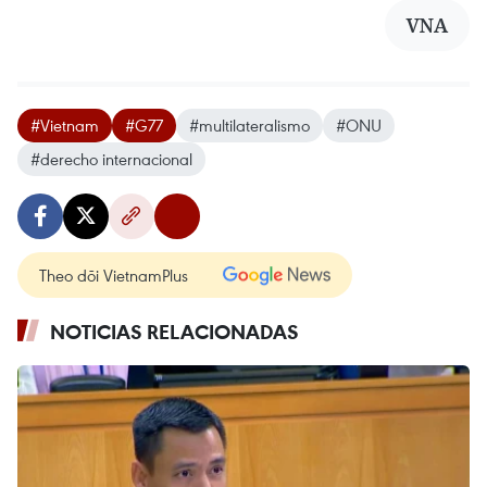
VNA
#Vietnam
#G77
#multilateralismo
#ONU
#derecho internacional
Theo dõi VietnamPlus
NOTICIAS RELACIONADAS