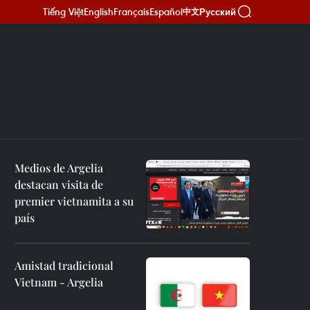
Tiếng Việt
English
Français
Español
Русский
中文
Medios de Argelia
destacan visita de
premier vietnamita a su
país
Amistad tradicional
Vietnam - Argelia