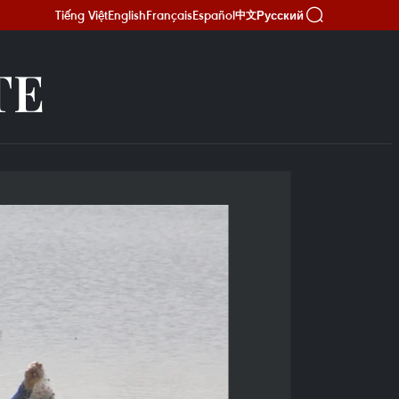
Tiếng Việt
English
Français
Español
Русский
中文
TE