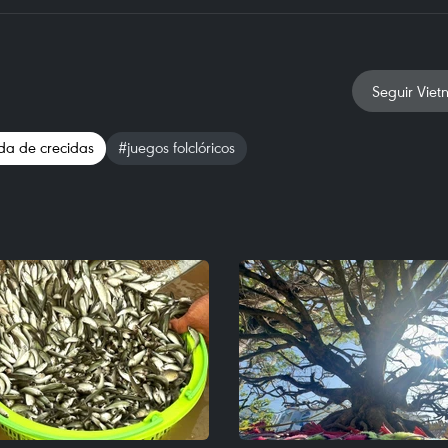
Seguir Viet
a de crecidas
#juegos folclóricos