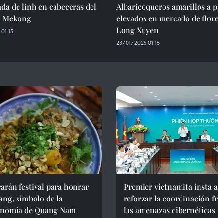
a de linh en cabeceras del
Albaricoqueros amarillos a p
el Mekong
elevados en mercado de flore
Long Xuyen
01:15
23/01/2025 01:15
arán festival para honrar
Premier vietnamita insta a
ng, símbolo de la
reforzar la coordinación fr
onomía de Quang Nam
las amenazas cibernéticas