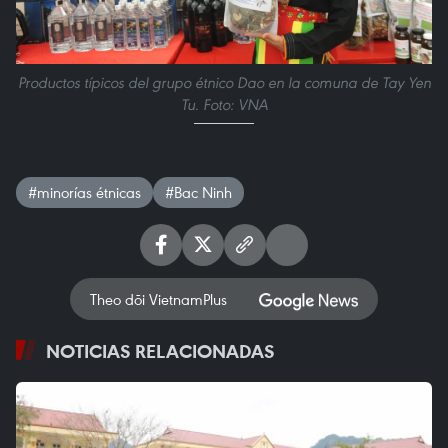
Productos típicos del grupo étnico Dao en la comuna de Tay Yen
Tu. Foto: VNA
#minorías étnicas
#Bac Ninh
Theo dõi VietnamPlus
NOTICIAS RELACIONADAS