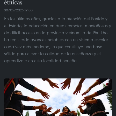
étnicas
30/05/2025 19:00
En los últimos años, gracias a la atención del Partido y
el Estado, la educación en áreas remotas, montañosas y
de difícil acceso en la provincia vietnamita de Phu Tho
ha registrado avances notables con un sistema escolar
cada vez más moderno, lo que constituye una base
sólida para elevar la calidad de la enseñanza y el
aprendizaje en esta localidad norteña.