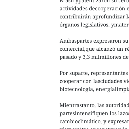
Brasil ypatentizaron su cert
actividades decooperación e
contribuirán aprofundizar l
órganos legislativos, ymater
Ambaspartes expresaron su s
comercial,que alcanzó un ré
pasado y 3,3 milmillones de
Por suparte, representantes
cooperar con lasciudades v
biotecnología, energíalimpia
Mientrastanto, las autorida
partesintensifiquen los lazo
cambioclimático, y expresar