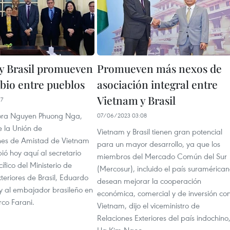
y Brasil promueven
Promueven más nexos de
bio entre pueblos
asociación integral entre
Vietnam y Brasil
17
ra Nguyen Phuong Nga,
07/06/2023 03:08
e la Unión de
Vietnam y Brasil tienen gran potencial
nes de Amistad de Vietnam
para un mayor desarrollo, ya que los
ió hoy aquí al secretario
miembros del Mercado Común del Sur
ífico del Ministerio de
(Mercosur), incluido el país suramérican
teriores de Brasil, Eduardo
desean mejorar la cooperación
y al embajador brasileño en
económica, comercial y de inversión co
co Farani.
Vietnam, dijo el viceministro de
Relaciones Exteriores del país indochino