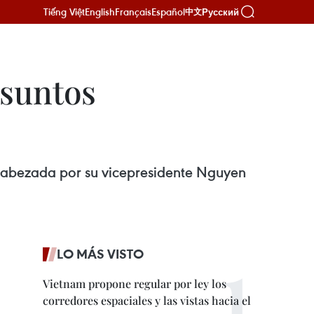
Tiếng Việt
English
Français
Español
Русский
中文
asuntos
cabezada por su vicepresidente Nguyen
LO MÁS VISTO
Vietnam propone regular por ley los
corredores espaciales y las vistas hacia el