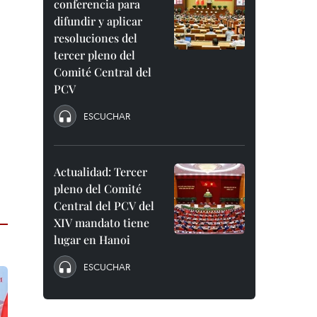
conferencia para
difundir y aplicar
resoluciones del
tercer pleno del
Comité Central del
PCV
ESCUCHAR
Actualidad: Tercer
pleno del Comité
Central del PCV del
XIV mandato tiene
lugar en Hanoi
ESCUCHAR