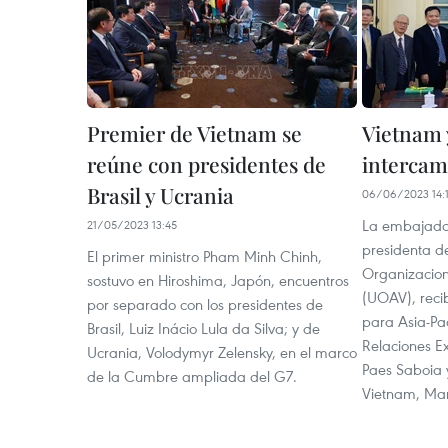
Premier de Vietnam se
Vietnam 
reúne con presidentes de
intercam
Brasil y Ucrania
06/06/2023 14:
La embajado
21/05/2023 13:45
presidenta d
El primer ministro Pham Minh Chinh,
Organizacio
sostuvo en Hiroshima, Japón, encuentros
(UOAV), recib
por separado con los presidentes de
para Asia-Pac
Brasil, Luiz Inácio Lula da Silva; y de
Relaciones Ex
Ucrania, Volodymyr Zelensky, en el marco
Paes Saboia 
de la Cumbre ampliada del G7.
Vietnam, Mar