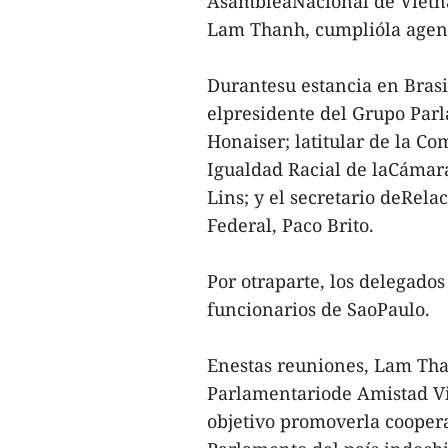
AsambleaNacional de Vietn
Lam Thanh, cumplióla agenda 
Durantesu estancia en Brasil
elpresidente del Grupo Par
Honaiser; latitular de la C
Igualdad Racial de laCámar
Lins; y el secretario deRela
Federal, Paco Brito.
Por otraparte, los delegado
funcionarios de SaoPaulo.
Enestas reuniones, Lam Tha
Parlamentariode Amistad Vie
objetivo promoverla coopera