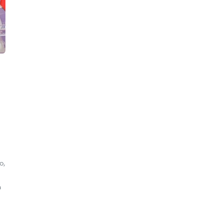
o,
n
,