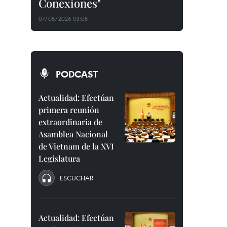
Conexiones"
07/08/2026 03:08
PODCAST
Actualidad: Efectúan
primera reunión
extraordinaria de
Asamblea Nacional
de Vietnam de la XVI
Legislatura
ESCUCHAR
Actualidad: Efectúan