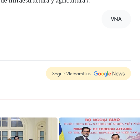
e infraestructura y agricultura./.
VNA
Seguir VietnamPlus