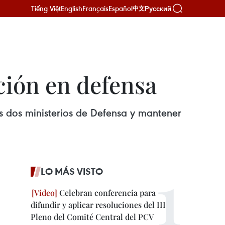
Tiếng Việt
English
Français
Español
Русский
中文
ción en defensa
s dos ministerios de Defensa y mantener
LO MÁS VISTO
Celebran conferencia para
difundir y aplicar resoluciones del III
Pleno del Comité Central del PCV