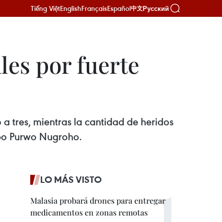
Tiếng Việt
English
Français
Español
Русский
中文
es por fuerte
a tres, mientras la cantidad de heridos
opo Purwo Nugroho.
LO MÁS VISTO
Malasia probará drones para entregar
medicamentos en zonas remotas