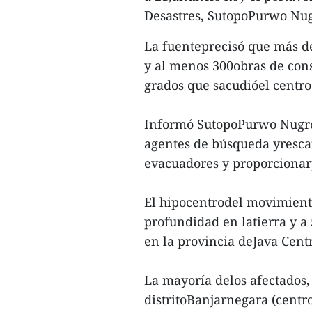
Desastres, SutopoPurwo Nu
La fuenteprecisó que más d
y al menos 300obras de cons
grados que sacudióel centro 
Informó SutopoPurwo Nugroh
agentes de búsqueda yresca
evacuadores y proporcionar
El hipocentrodel movimiento
profundidad en latierra y a
en la provincia deJava Centr
La mayoría delos afectados,
distritoBanjarnegara (centro