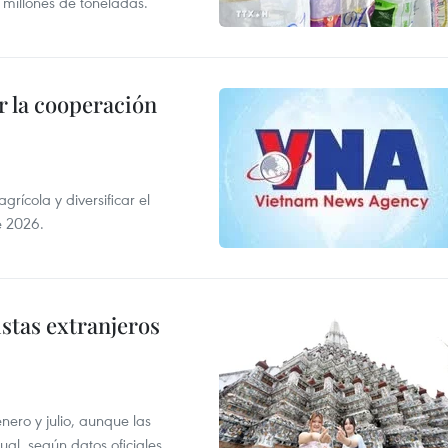
 millones de toneladas.
 la cooperación
ícola y diversificar el
e 2026.
istas extranjeros
enero y julio, aunque las
al, según datos oficiales.