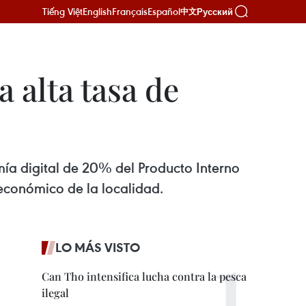
Tiếng Việt
English
Français
Español
Русский
中文
 alta tasa de
ía digital de 20% del Producto Interno
oeconómico de la localidad.
LO MÁS VISTO
Can Tho intensifica lucha contra la pesca
ilegal