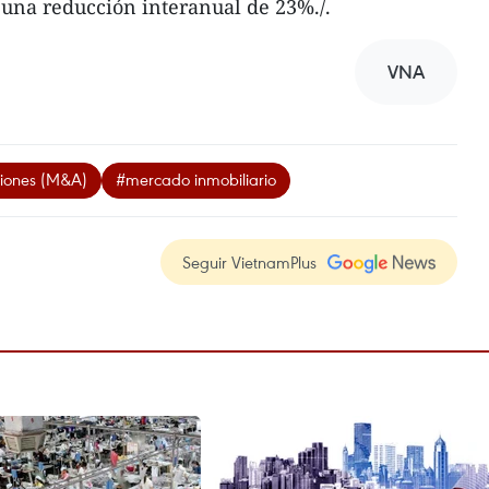
una reducción interanual de 23%./.
VNA
ciones (M&A)
#mercado inmobiliario
Seguir VietnamPlus