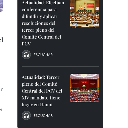
Actualidad: Efectúan
conferencia para
difundir y aplicar
resoluciones del
tercer pleno del
Comité Central del
el
PCV
ESCUCHAR
Actualidad: Tercer
a
pleno del Comité
 y
Central del PCV del
XIV mandato tiene
lugar en Hanoi
es
ESCUCHAR