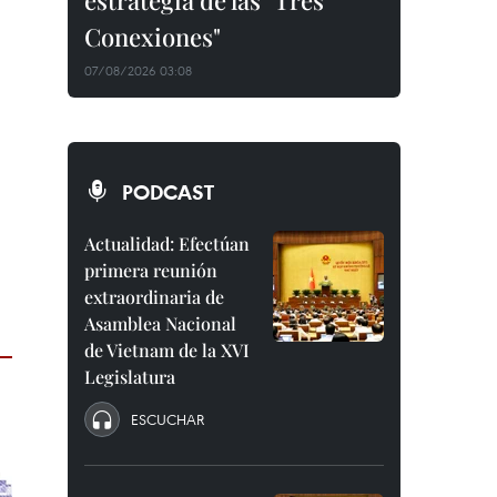
estrategia de las "Tres
Conexiones"
07/08/2026 03:08
PODCAST
Actualidad: Efectúan
primera reunión
extraordinaria de
Asamblea Nacional
de Vietnam de la XVI
Legislatura
ESCUCHAR