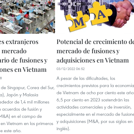
es extranjeros
Potencial de crecimiento d
 mercado
mercado de fusiones y
rio de fusiones y
adquisiciones en Vietnam
iones en Vietnam
03/12/2022 06:52
A pesar de las dificultades, los
38
crecimientos previstos para la economí
s de Singapur, Corea del Sur,
de Vietnam de ocho por ciento este año
a), Japón y Malasia
6,5 por ciento en 2023 sostendrán las
rededor de 1,4 mil millones
actividades comerciales y de inversión,
n acuerdos de fusión y
especialmente en el mercado de fusion
(M&A) en el campo de
y adquisiciones (M&A, por sus siglas en
 en Vietnam en los primeros
inglés).
e este año.