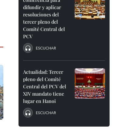
difundir y aplicar
resoluciones del
tercer pleno del
Comité Central del
PCV
ESCUCHAR
Actualidad: Tercer
pleno del Comité
Central del PCV del
XIV mandato tiene
lugar en Hanoi
ESCUCHAR