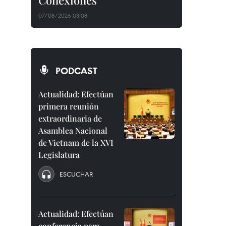
Conexiones"
07/08/2026 03:08
PODCAST
Actualidad: Efectúan
primera reunión
extraordinaria de
Asamblea Nacional
de Vietnam de la XVI
Legislatura
ESCUCHAR
Actualidad: Efectúan
conferencia para