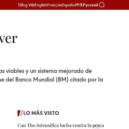
Tiếng Việt
English
Français
Español
Русский
中文
ver
s viables y un sistema mejorado de
me del Banco Mundial (BM) citado por la
LO MÁS VISTO
Can Tho intensifica lucha contra la pesca