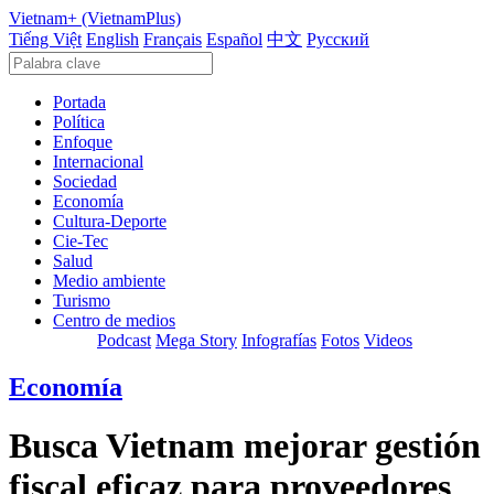
Vietnam+ (VietnamPlus)
Tiếng Việt
English
Français
Español
中文
Русский
Portada
Política
Enfoque
Internacional
Sociedad
Economía
Cultura-Deporte
Cie-Tec
Salud
Medio ambiente
Turismo
Centro de medios
Podcast
Mega Story
Infografías
Fotos
Videos
Economía
Busca Vietnam mejorar gestión
fiscal eficaz para proveedores