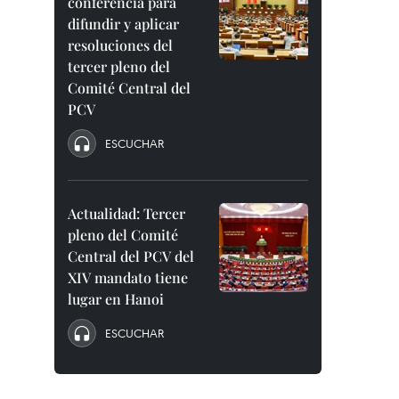
conferencia para
difundir y aplicar
resoluciones del
tercer pleno del
Comité Central del
PCV
ESCUCHAR
Actualidad: Tercer
pleno del Comité
Central del PCV del
XIV mandato tiene
lugar en Hanoi
ESCUCHAR