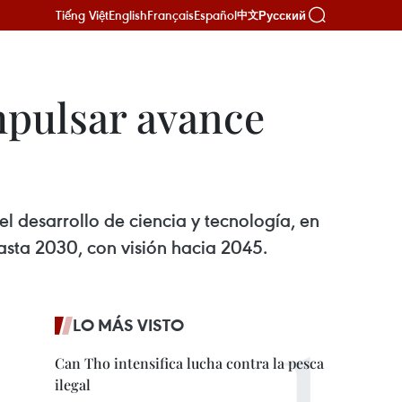
Tiếng Việt
English
Français
Español
Русский
中文
mpulsar avance
l desarrollo de ciencia y tecnología, en
hasta 2030, con visión hacia 2045.
LO MÁS VISTO
Can Tho intensifica lucha contra la pesca
ilegal