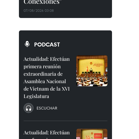
Conexiones"
07/08/2026 03:08
PODCAST
Actualidad: Efectúan
primera reunión
extraordinaria de
Asamblea Nacional
de Vietnam de la XVI
Legislatura
ESCUCHAR
Actualidad: Efectúan