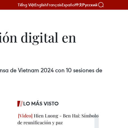
Tiếng Việt
English
Français
Español
Русский
中文
ón digital en
rensa de Vietnam 2024 con 10 sesiones de
LO MÁS VISTO
Hien Luong - Ben Hai: Símbolo
de reunificación y paz