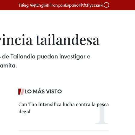
Tiếng Việt
English
Français
Español
Русский
中文
incia tailandesa
 de Tailandia puedan investigar e
namita.
LO MÁS VISTO
Can Tho intensifica lucha contra la pesca
ilegal