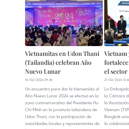
Vietnamitas en Udon Thani
Vietnam 
(Tailandia) celebran Año
fortalec
Nuevo Lunar
el sector
16/02/2024 09:36
21/02/2024 12:4
Un encuentro para dar la bienvenida al
La Embajada 
Año Nuevo Lunar 2024 se efectuó en la
la Cámara de
zona conmemorativa del Presidente Ho
la Asociación
Chi Minh en la provincia tailandesa de
Vietnam (TVF
Udon Thani, con la participación de
Bangkok una 
autoridades locales y representantes de
la colaborac