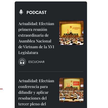
PODCAST
Actualidad: Efectúan
primera reunión
extraordinaria de
Asamblea Nacional
de Vietnam de la XVI
Legislatura
ESCUCHAR
Actualidad: Efectúan
conferencia para
difundir y aplicar
resoluciones del
tercer pleno del