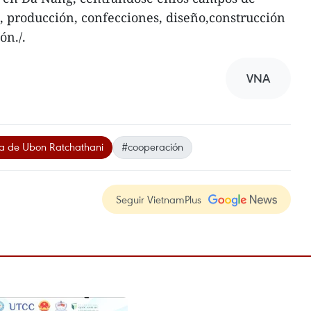
, producción, confecciones, diseño,construcción
ón./.
VNA
sa de Ubon Ratchathani
#cooperación
Seguir VietnamPlus