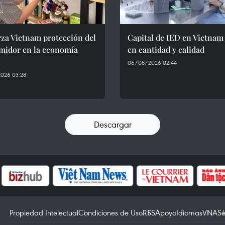
za Vietnam protección del
Capital de IED en Vietnam
midor en la economía
en cantidad y calidad
l
06/08/2026 02:44
026 03:28
Descargar
Propiedad Intelectual
Condiciones de Uso
RSS
Apoyo
Idiomas
VNA
Se