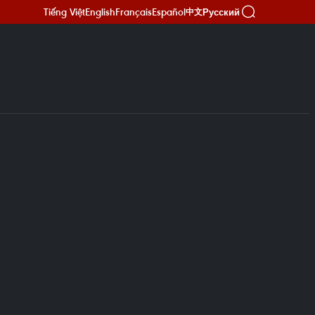
Tiếng Việt
English
Français
Español
Русский
中文