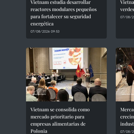
Vietnam estudia desarrollar
Vietna
reactores modulares pequeños
verdes
para fortalecer su seguridad
07/08/2
energética
07/08/2026 09:53
Vietnam se consolida como
Mercad
mercado prioritario para
crecim
empresas alimentarias de
indust
Polonia
07/08/2