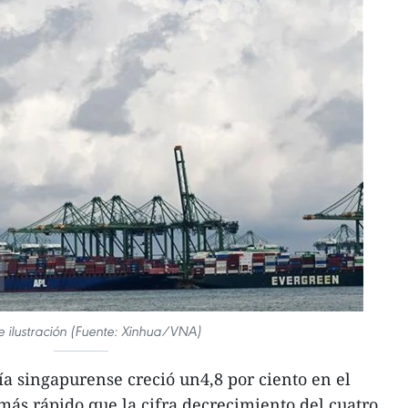
e ilustración (Fuente: Xinhua/VNA)
a singapurense creció un4,8 por ciento en el
más rápido que la cifra decrecimiento del cuatro