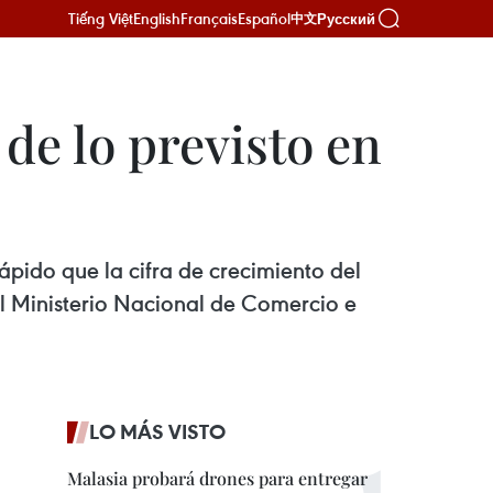
Tiếng Việt
English
Français
Español
Русский
中文
de lo previsto en
ápido que la cifra de crecimiento del
 el Ministerio Nacional de Comercio e
LO MÁS VISTO
Malasia probará drones para entregar