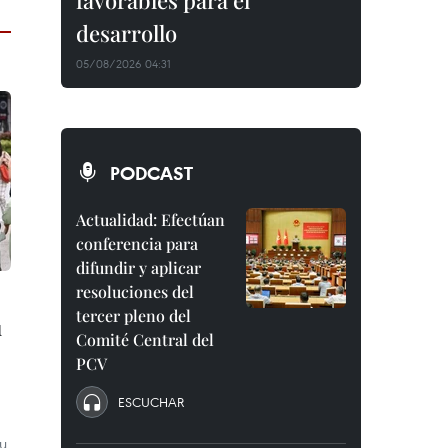
favorables para el
desarrollo
05/08/2026 04:31
PODCAST
Actualidad: Efectúan
conferencia para
difundir y aplicar
resoluciones del
tercer pleno del
u
Comité Central del
PCV
ESCUCHAR
u