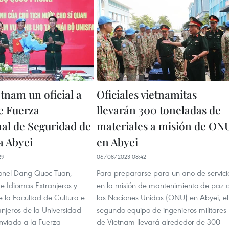
tnam un oficial a
Oficiales vietnamitas
e Fuerza
llevarán 300 toneladas de
nal de Seguridad de
materiales a misión de ON
 Abyei
en Abyei
29
06/08/2023 08:42
ronel Dang Quoc Tuan,
Para prepararse para un año de servici
e Idiomas Extranjeros y
en la misión de mantenimiento de paz 
e la Facultad de Cultura e
las Naciones Unidas (ONU) en Abyei, el
anjeros de la Universidad
segundo equipo de ingenieros militares
 enviado a la Fuerza
de Vietnam llevará alrededor de 300