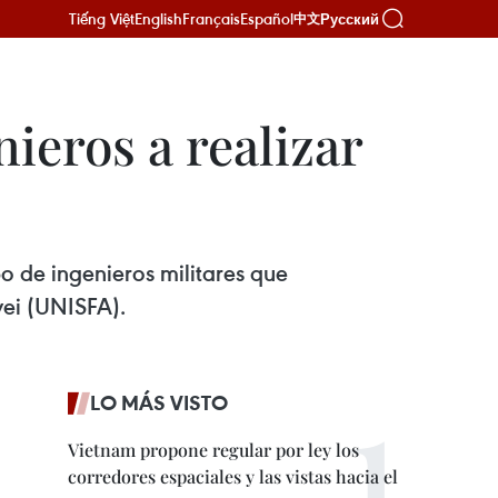
Tiếng Việt
English
Français
Español
Русский
中文
ieros a realizar
o de ingenieros militares que
yei (UNISFA).
LO MÁS VISTO
Vietnam propone regular por ley los
corredores espaciales y las vistas hacia el