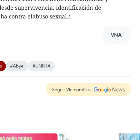
esde supervivencia, identificación de
ha contra elabuso sexual./.
VNA
s
#Abyei
#UNISFA
Seguir VietnamPlus