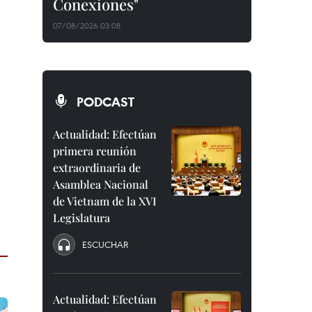
Conexiones"
07/08/2026 03:08
PODCAST
Actualidad: Efectúan
primera reunión
extraordinaria de
Asamblea Nacional
de Vietnam de la XVI
Legislatura
ESCUCHAR
Actualidad: Efectúan