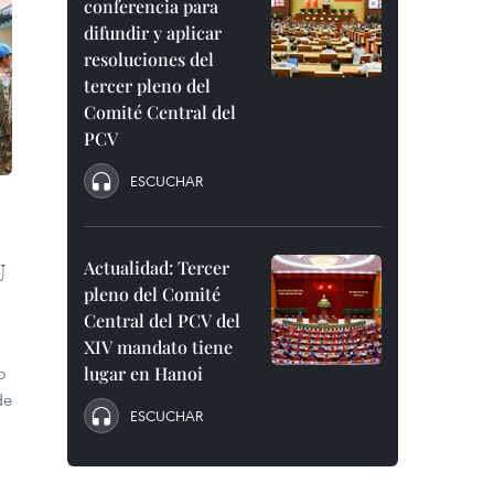
conferencia para
difundir y aplicar
resoluciones del
tercer pleno del
Comité Central del
PCV
ESCUCHAR
Actualidad: Tercer
U
pleno del Comité
Central del PCV del
XIV mandato tiene
lugar en Hanoi
o
de
ESCUCHAR