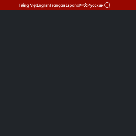
Tiếng Việt
English
Français
Español
Русский
中文