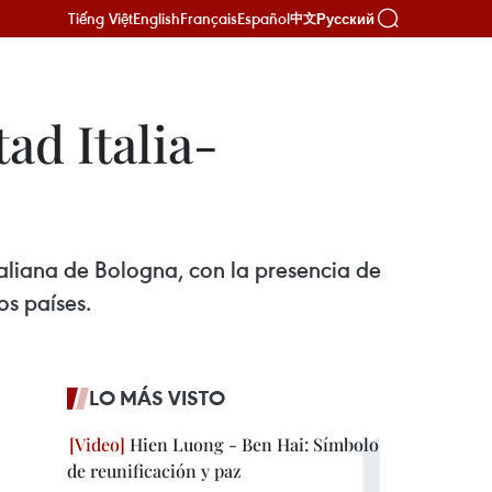
Tiếng Việt
English
Français
Español
Русский
中文
ad Italia-
italiana de Bologna, con la presencia de
os países.
LO MÁS VISTO
Hien Luong - Ben Hai: Símbolo
de reunificación y paz