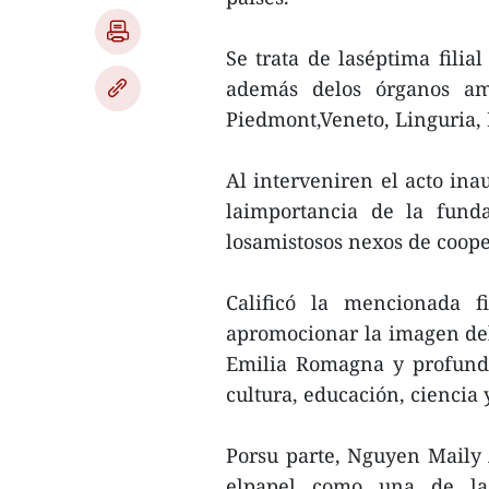
Se trata de laséptima filia
además delos órganos ami
Piedmont,Veneto, Linguria, 
Al interveniren el acto ina
laimportancia de la fund
losamistosos nexos de coope
Calificó la mencionada f
apromocionar la imagen del
Emilia Romagna y profundiz
cultura, educación, ciencia
Porsu parte, Nguyen Maily 
elpapel como una de las