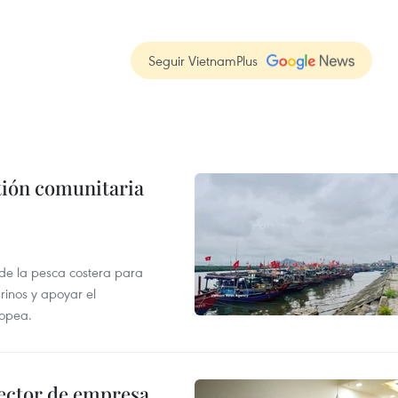
Seguir VietnamPlus
stión comunitaria
 de la pesca costera para
rinos y apoyar el
ropea.
ector de empresa