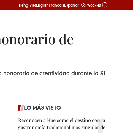
Tiếng Việt
English
Français
Español
Русский
中文
honorario de
o honorario de creatividad durante la XI
LO MÁS VISTO
Reconocen a Hue como el destino con la
gastronomía tradicional más singular de