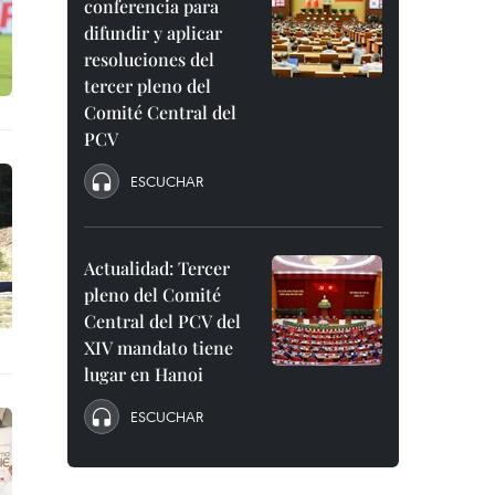
conferencia para
difundir y aplicar
resoluciones del
tercer pleno del
Comité Central del
PCV
ESCUCHAR
Actualidad: Tercer
pleno del Comité
Central del PCV del
XIV mandato tiene
lugar en Hanoi
ESCUCHAR