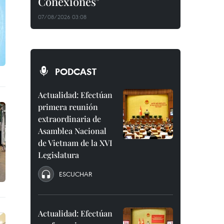
Conexiones"
07/08/2026 03:08
PODCAST
Actualidad: Efectúan
primera reunión
extraordinaria de
Asamblea Nacional
de Vietnam de la XVI
Legislatura
ESCUCHAR
Actualidad: Efectúan