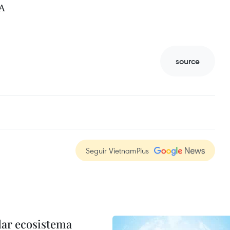
NA
source
Seguir VietnamPlus
dar ecosistema