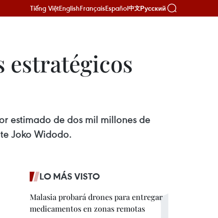
Tiếng Việt
English
Français
Español
Русский
中文
 estratégicos
or estimado de dos mil millones de
nte Joko Widodo.
LO MÁS VISTO
Malasia probará drones para entregar
medicamentos en zonas remotas