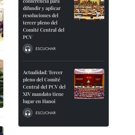
conferencia para
difundir y aplicar
resoluciones del
tercer pleno del
Comité Central del
PCV
ESCUCHAR
Actualidad: Tercer
pleno del Comité
Central del PCV del
XIV mandato tiene
lugar en Hanoi
ESCUCHAR