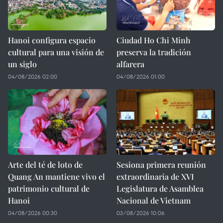
Hanoi configura espacio
Ciudad Ho Chi Minh
cultural para una visión de
preserva la tradición
un siglo
alfarera
04/08/2026 02:00
04/08/2026 01:00
Arte del té de loto de
Sesiona primera reunión
Quang An mantiene vivo el
extraordinaria de XVI
patrimonio cultural de
Legislatura de Asamblea
Hanoi
Nacional de Vietnam
04/08/2026 00:30
03/08/2026 10:06