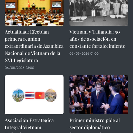
Actualidad: Efectúan
Vietnam y Tailandia: 50
primera reunión
años de asociación en
extraordinaria de Asamblea
constante fortalecimiento
Nacional de Vietnam de la
06/08/2026 01:00
XVI Legislatura
06/08/2026 23:00
Asociación Estratégica
Primer ministro pide al
Integral Vietnam -
sector diplomático