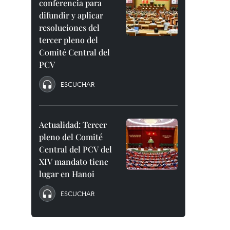
conferencia para
difundir y aplicar
resoluciones del
tercer pleno del
Comité Central del
PCV
ESCUCHAR
Actualidad: Tercer
pleno del Comité
Central del PCV del
XIV mandato tiene
lugar en Hanoi
ESCUCHAR