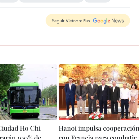
Seguir VietnamPlus
Ciudad Ho Chi
Hanoi impulsa cooperació
rarán 100% de
con Francia para combatir