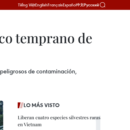
Tiếng Việt
English
Français
Español
Русский
中文
ico temprano de
s peligrosos de contaminación,
LO MÁS VISTO
Liberan cuatro especies silvestres raras
en Vietnam