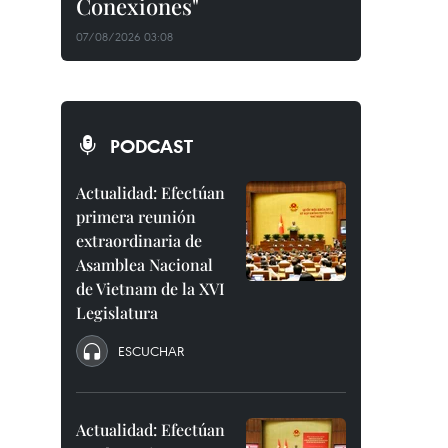
Conexiones"
07/08/2026 03:08
PODCAST
Actualidad: Efectúan
primera reunión
extraordinaria de
Asamblea Nacional
de Vietnam de la XVI
Legislatura
ESCUCHAR
Actualidad: Efectúan