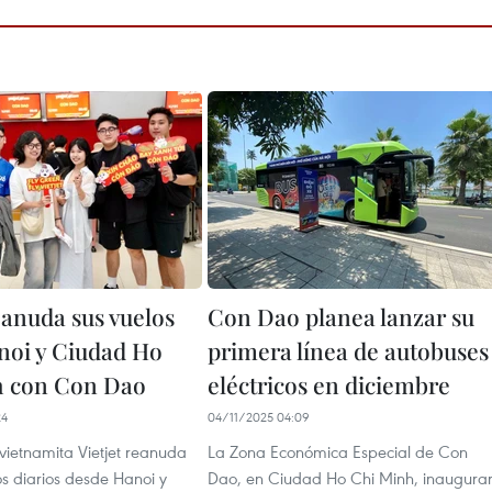
eanuda sus vuelos
Con Dao planea lanzar su
noi y Ciudad Ho
primera línea de autobuses
h con Con Dao
eléctricos en diciembre
24
04/11/2025 04:09
vietnamita Vietjet reanuda
La Zona Económica Especial de Con
os diarios desde Hanoi y
Dao, en Ciudad Ho Chi Minh, inaugura