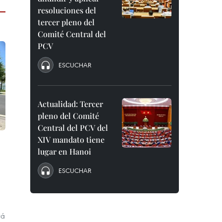
resoluciones del
tercer pleno del
Comité Central del
PCV
ESCUCHAR
Actualidad: Tercer
pleno del Comité
Central del PCV del
XIV mandato tiene
lugar en Hanoi
ESCUCHAR
rá