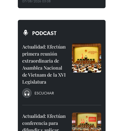
07/08/2026 03:08
PODCAST
Actualidad: Efectúan
primera reunión
extraordinaria de
Asamblea Nacional
de Vietnam de la XVI
Legislatura
ESCUCHAR
Actualidad: Efectúan
conferencia para
difundir y aplicar