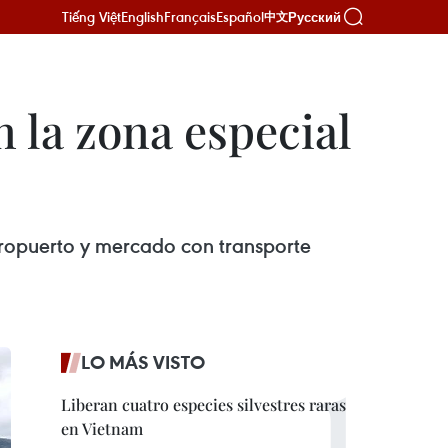
Tiếng Việt
English
Français
Español
Русский
中文
 la zona especial
eropuerto y mercado con transporte
LO MÁS VISTO
Liberan cuatro especies silvestres raras
en Vietnam