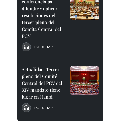
conferencia para
difundir y aplicar
resoluciones del
tercer pleno del
Comité Central del
PCV
ESCUCHAR
Actualidad: Tercer
pleno del Comité
Central del PCV del
XIV mandato tiene
lugar en Hanoi
ESCUCHAR