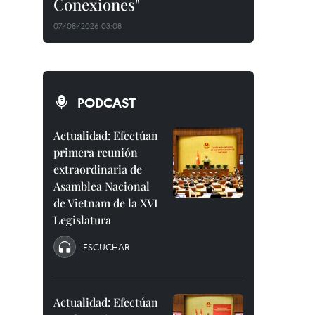
Conexiones"
07/08/2026 03:08
PODCAST
Actualidad: Efectúan
primera reunión
extraordinaria de
Asamblea Nacional
de Vietnam de la XVI
Legislatura
ESCUCHAR
Actualidad: Efectúan