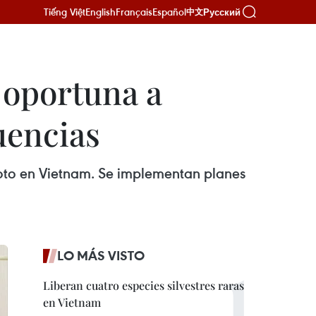
Tiếng Việt
English
Français
Español
Русский
中文
 oportuna a
uencias
Koto en Vietnam. Se implementan planes
LO MÁS VISTO
Liberan cuatro especies silvestres raras
en Vietnam