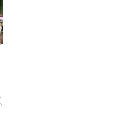
ó
n
r