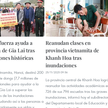
fuerza ayuda a
Reanudan clases en
 de Gia Lai tras
provincia vietnamita de
ones históricas
Khanh Hoa tras
inundaciones
1
etnamita, Hanoi, destinó 200
25/11/2025 09:56
de dongs (7,7 millones de
La provincia central de Khanh Hoa logr
cionales para ayudar a la
reanudar las actividades académicas e
Gia Lai a superar las
726 de sus 796 escuelas tras las graves
s de las inundaciones
inundaciones, informó hoy el subdirecto
yudando así a las personas a
del Departamento local de Educación y
ápidamente sus vidas y