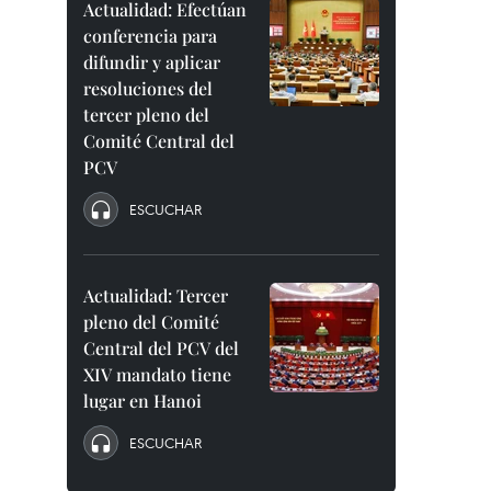
Actualidad: Efectúan
conferencia para
difundir y aplicar
resoluciones del
tercer pleno del
Comité Central del
PCV
ESCUCHAR
Actualidad: Tercer
pleno del Comité
Central del PCV del
XIV mandato tiene
lugar en Hanoi
ESCUCHAR