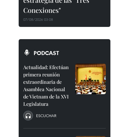
estrategia de las "Tres
Conexiones"
07/08/2026 03:08
PODCAST
Actualidad: Efectúan
primera reunión
extraordinaria de
Asamblea Nacional
de Vietnam de la XVI
Legislatura
ESCUCHAR