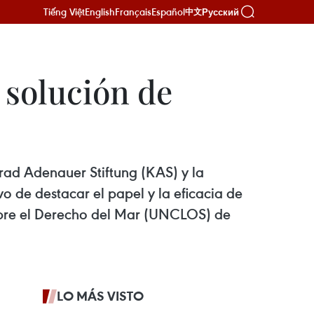
Tiếng Việt
English
Français
Español
Русский
中文
 solución de
ad Adenauer Stiftung (KAS) y la
o de destacar el papel y la eficacia de
obre el Derecho del Mar (UNCLOS) de
LO MÁS VISTO