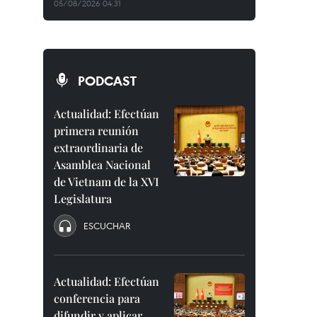
05/08/2026 04:31
PODCAST
Actualidad: Efectúan
primera reunión
extraordinaria de
Asamblea Nacional
de Vietnam de la XVI
Legislatura
ESCUCHAR
Actualidad: Efectúan
conferencia para
difundir y aplicar