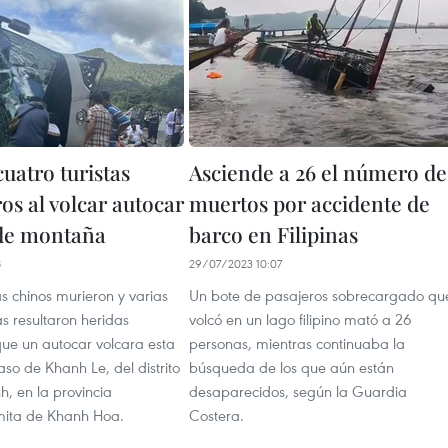
uatro turistas
Asciende a 26 el número de
os al volcar autocar
muertos por accidente de
de montaña
barco en Filipinas
8
29/07/2023 10:07
as chinos murieron y varias
Un bote de pasajeros sobrecargado qu
s resultaron heridas
volcó en un lago filipino mató a 26
ue un autocar volcara esta
personas, mientras continuaba la
aso de Khanh Le, del distrito
búsqueda de los que aún están
, en la provincia
desaparecidos, según la Guardia
mita de Khanh Hoa.
Costera.