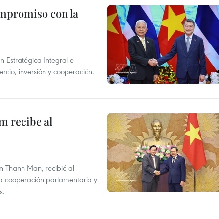
ompromiso con la
n Estratégica Integral e
rcio, inversión y cooperación.
m recibe al
n Thanh Man, recibió al
la cooperación parlamentaria y
s.