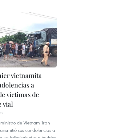
ier vietnamita
ndolencias a
de víctimas de
 vial
28
 ministro de Vietnam Tran
ansmitió sus condolencias a
e los fallecimientos e heridos