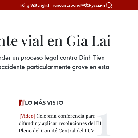
Tiếng Việt
English
Français
Español
Русский
中文
te vial en Gia Lai
nder un proceso legal contra Dinh Tien
 accidente particularmente grave en esta
LO MÁS VISTO
Celebran conferencia para
difundir y aplicar resoluciones del III
Pleno del Comité Central del PCV