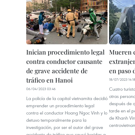
Inician procedimiento legal
Mueren c
contra conductor causante
extranjer
de grave accidente de
en paso 
tráfico en Hanoi
18/07/2023 14:1
Cuatro turist
06/04/2023 03:46
otras persona
La policía de la capital vietnamita decidió
después de q
emprender un procedimiento legal
tarde en el p
contra el conductor Hoang Ngoc Vinh y lo
de Khanh Vinh
detuvo temporalmente para la
centrovietna
investigación, por ser el autor del grave
accidente de tráfico que causó heridas a